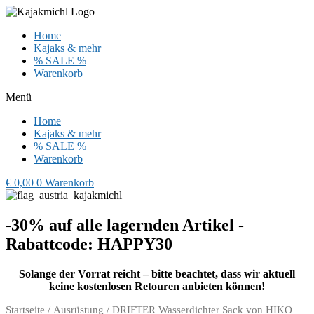
Zum
Inhalt
Home
wechseln
Kajaks & mehr
% SALE %
Warenkorb
Menü
Home
Kajaks & mehr
% SALE %
Warenkorb
€
0,00
0
Warenkorb
-30% auf alle lagernden Artikel -
Rabattcode: HAPPY30
Solange der Vorrat reicht – bitte beachtet, dass wir aktuell
keine kostenlosen Retouren anbieten können!
Startseite
/
Ausrüstung
/ DRIFTER Wasserdichter Sack von HIKO