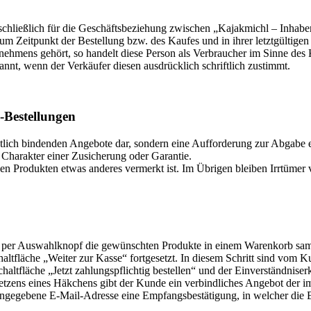
schließlich für die Geschäftsbeziehung zwischen „Kajakmichl – Inhab
Zeitpunkt der Bestellung bzw. des Kaufes und in ihrer letztgültigen
ternehmens gehört, so handelt diese Person als Verbraucher im Sinne d
t, wenn der Verkäufer diesen ausdrücklich schriftlich zustimmt.
-Bestellungen
htlich bindenden Angebote dar, sondern eine Aufforderung zur Abgabe 
 Charakter einer Zusicherung oder Garantie.
den Produkten etwas anderes vermerkt ist. Im Übrigen bleiben Irrtümer 
 per Auswahlknopf die gewünschten Produkte in einem Warenkorb sam
altfläche „Weiter zur Kasse“ fortgesetzt. In diesem Schritt sind vom 
altfläche „Jetzt zahlungspflichtig bestellen“ und der Einverständnise
zens eines Häkchens gibt der Kunde ein verbindliches Angebot der i
ngegebene E-Mail-Adresse eine Empfangsbestätigung, in welcher die Bes