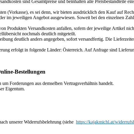
sandkosten sind Gesamtpreise und beinhalten alle Preisbestandteile ein
eisten (Vorkasse), es sei denn, wir bieten ausdrücklich den Kauf auf R
der im jeweiligen Angebot ausgewiesen. Soweit bei den einzelnen Zahl
on Produkten Versandkosten anfallen, sofern der jeweilige Artikel nic
lübersicht nochmals deutlich mitgeteilt.
reibung deutlich anders angegeben, sofort versandfertig. Die Lieferzeit
erung erfolgt in folgende Länder: Österreich. Auf Anfrage sind Liefer
nline-Bestellungen
h um Forderungen aus demselben Vertragsverhältnis handelt.
ser Eigentum.
h nach unserer Widerrufsbelehrung (siehe
https://kajakmichl.at/widerruf