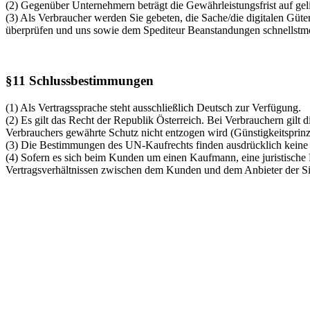
(2) Gegenüber Unternehmern beträgt die Gewährleistungsfrist auf gel
(3) Als Verbraucher werden Sie gebeten, die Sache/die digitalen Güte
überprüfen und uns sowie dem Spediteur Beanstandungen schnellstmög
§11 Schlussbestimmungen
(1) Als Vertragssprache steht ausschließlich Deutsch zur Verfügung.
(2) Es gilt das Recht der Republik Österreich. Bei Verbrauchern gil
Verbrauchers gewährte Schutz nicht entzogen wird (Günstigkeitsprinz
(3) Die Bestimmungen des UN-Kaufrechts finden ausdrücklich kein
(4) Sofern es sich beim Kunden um einen Kaufmann, eine juristische Pe
Vertragsverhältnissen zwischen dem Kunden und dem Anbieter der Sit