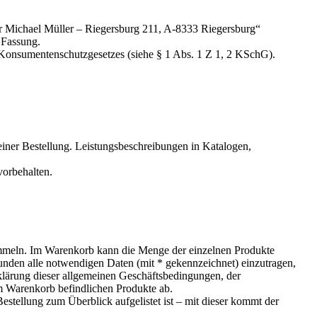
er Michael Müller – Riegersburg 211, A-8333 Riegersburg“
 Fassung.
es Konsumentenschutzgesetzes (siehe § 1 Abs. 1 Z 1, 2 KSchG).
einer Bestellung. Leistungsbeschreibungen in Katalogen,
vorbehalten.
meln. Im Warenkorb kann die Menge der einzelnen Produkte
Kunden alle notwendigen Daten (mit * gekennzeichnet) einzutragen,
rklärung dieser allgemeinen Geschäftsbedingungen, der
m Warenkorb befindlichen Produkte ab.
tellung zum Überblick aufgelistet ist – mit dieser kommt der