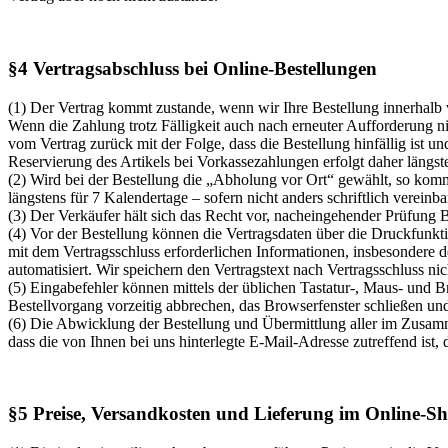
§4 Vertragsabschluss bei Online-Bestellungen
(1) Der Vertrag kommt zustande, wenn wir Ihre Bestellung innerhalb
Wenn die Zahlung trotz Fälligkeit auch nach erneuter Aufforderung ni
vom Vertrag zurück mit der Folge, dass die Bestellung hinfällig ist un
Reservierung des Artikels bei Vorkassezahlungen erfolgt daher längst
(2) Wird bei der Bestellung die „Abholung vor Ort“ gewählt, so kommt 
längstens für 7 Kalendertage – sofern nicht anders schriftlich vereinbar
(3) Der Verkäufer hält sich das Recht vor, nacheingehender Prüfung 
(4) Vor der Bestellung können die Vertragsdaten über die Druckfunk
mit dem Vertragsschluss erforderlichen Informationen, insbesondere 
automatisiert. Wir speichern den Vertragstext nach Vertragsschluss nic
(5) Eingabefehler können mittels der üblichen Tastatur-, Maus- und 
Bestellvorgang vorzeitig abbrechen, das Browserfenster schließen u
(6) Die Abwicklung der Bestellung und Übermittlung aller im Zusamme
dass die von Ihnen bei uns hinterlegte E-Mail-Adresse zutreffend ist,
§5 Preise, Versandkosten und Lieferung im Online-S