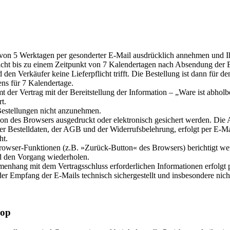
 von 5 Werktagen per gesonderter E-Mail ausdrücklich annehmen und Ih
cht bis zu einem Zeitpunkt von 7 Kalendertagen nach Absendung der Bes
d den Verkäufer keine Lieferpflicht trifft. Die Bestellung ist dann für 
ens für 7 Kalendertage.
der Vertrag mit der Bereitstellung der Information – „Ware ist abholber
t.
Bestellungen nicht anzunehmen.
tion des Browsers ausgedruckt oder elektronisch gesichert werden. D
der Bestelldaten, der AGB und der Widerrufsbelehrung, erfolgt per E-M
ht.
Browser-Funktionen (z.B. »Zurück-Button« des Browsers) berichtigt we
nd den Vorgang wiederholen.
nhang mit dem Vertragsschluss erforderlichen Informationen erfolgt pe
 der Empfang der E-Mails technisch sichergestellt und insbesondere nic
hop