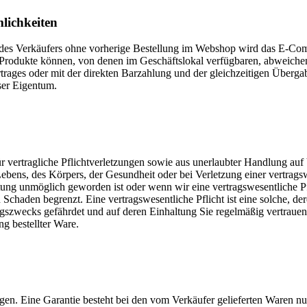
lichkeiten
n des Verkäufers ohne vorherige Bestellung im Webshop wird das E-C
rodukte können, von denen im Geschäftslokal verfügbaren, abweichen 
trages oder mit der direkten Barzahlung und der gleichzeitigen Überga
ser Eigentum.
 vertragliche Pflichtverletzungen sowie aus unerlaubter Handlung auf 
s Lebens, des Körpers, der Gesundheit oder bei Verletzung einer vertrag
stung unmöglich geworden ist oder wenn wir eine vertragswesentliche Pfl
Schaden begrenzt. Eine vertragswesentliche Pflicht ist eine solche, 
ragszwecks gefährdet und auf deren Einhaltung Sie regelmäßig vertraue
ng bestellter Ware.
gen. Eine Garantie besteht bei den vom Verkäufer gelieferten Waren n