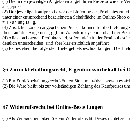
(1) Die in den jeweiligen Angeboten angeführten Preise sowie die Ver
ausgepreist.
(2) Der jeweilige Kaufpreis ist vor der Lieferung des Produktes zu l
unter einer entsprechend bezeichneten Schaltfläche im Online-Shop o
zur Zahlung fällig.
(3) Zusätzlich zu den angegebenen Preisen können für die Lieferung v
Ihnen auf den Angeboten, ggf. im Warenkorbsystem und auf der Bestel
(4) Alle angebotenen Produkte sind, sofern nicht in der Produktbesch
deutlich unterscheiden, sind aber klar ersichtlich angeführt.
(5) Es bestehen die folgenden Liefergebietsbeschränkungen: Die Lief
§6 Zurückbehaltungsrecht, Eigentumsvorbehalt bei O
(1) Ein Zurückbehaltungsrecht können Sie nur ausüben, soweit es sic
(2) Die Ware bleibt bis zur vollständigen Zahlung des Kaufpreises un
§7 Widerrufsrecht bei Online-Bestellungen
(1) Als Verbraucher haben Sie ein Widerrufsrecht. Dieses richtet sic