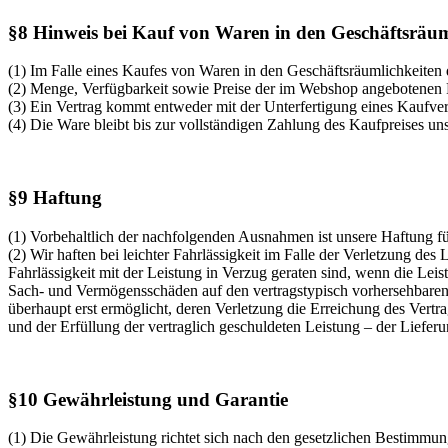
§8 Hinweis bei Kauf von Waren in den Geschäftsräum
(1) Im Falle eines Kaufes von Waren in den Geschäftsräumlichkeite
(2) Menge, Verfügbarkeit sowie Preise der im Webshop angebotenen P
(3) Ein Vertrag kommt entweder mit der Unterfertigung eines Kaufver
(4) Die Ware bleibt bis zur vollständigen Zahlung des Kaufpreises un
§9 Haftung
(1) Vorbehaltlich der nachfolgenden Ausnahmen ist unsere Haftung für
(2) Wir haften bei leichter Fahrlässigkeit im Falle der Verletzung de
Fahrlässigkeit mit der Leistung in Verzug geraten sind, wenn die Lei
Sach- und Vermögensschäden auf den vertragstypisch vorhersehbaren 
überhaupt erst ermöglicht, deren Verletzung die Erreichung des Vert
und der Erfüllung der vertraglich geschuldeten Leistung – der Lieferu
§10 Gewährleistung und Garantie
(1) Die Gewährleistung richtet sich nach den gesetzlichen Bestimmun