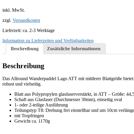
Paddel
von
inkl. MwSt.
KOBER
Menge
zzgl.
Versandkosten
Lieferzeit: ca. 2-3 Werktage
Information zu Lieferzeiten und Verfügbarkeiten
Beschreibung
Zusätzliche Informationen
Beschreibung
Das Allround Wanderpaddel Lago ATT mit mittlerer Blattgröße bietet d
robust und vielseitig.
Blatt aus Polypropylen glasfaserverstärkt, in ATT – Größe: 44,
Schaft aus Glasfaser (Durchmesser 30mm), einseitig oval
1- oder 2-teilige Ausführung
Teilungstyp T8: Drehung frei einstellbar und um 10cm verlänge
mit Tropfringen
Gewicht ca. 1170g