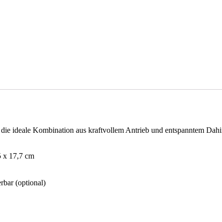
ie ideale Kombination aus kraftvollem Antrieb und entspanntem Dahingl
5 x 17,7 cm
rbar (optional)