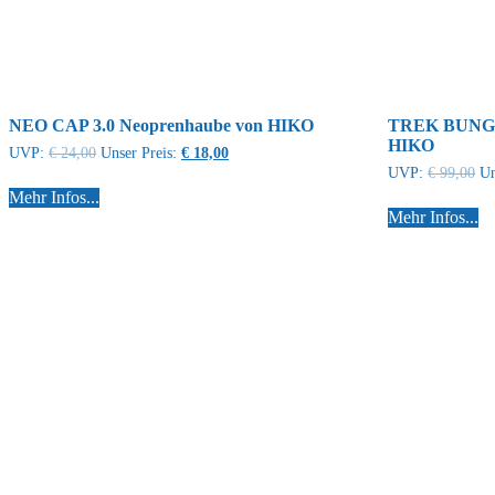
NEO CAP 3.0 Neoprenhaube von HIKO
TREK BUNGEE
HIKO
UVP:
€
24,00
Unser Preis:
€
18,00
UVP:
€
99,00
Un
Mehr Infos...
Mehr Infos...