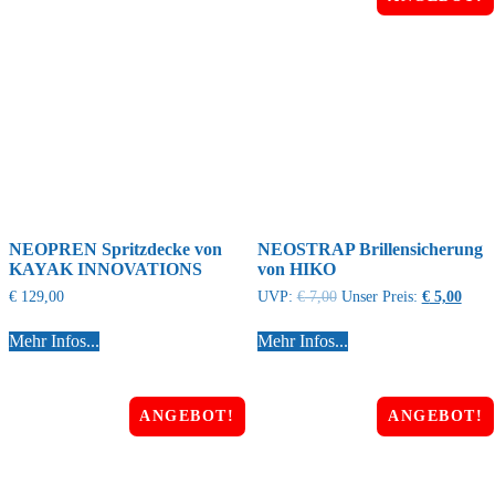
NEOPREN Spritzdecke von
NEOSTRAP Brillensicherung
KAYAK INNOVATIONS
von HIKO
€
129,00
UVP:
€
7,00
Unser Preis:
€
5,00
Mehr Infos...
Mehr Infos...
ANGEBOT!
ANGEBOT!